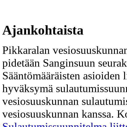
Ajankohtaista
Pikkaralan vesiosuuskunna
pidetään Sanginsuun seurak
Sääntömääräisten asioiden li
hyväksymä sulautumissuunn
vesiosuuskunnan sulautumis
vesiosuuskunnan kanssa. 
Sulautumissuunnitelma liitt