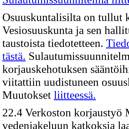
Osuuskuntalisilta on tullut 
Vesiosuuskunta ja sen halli
taustoista tiedotetteen.
Tiedo
tästä.
Sulautumissuunnitelm
korjauskehotuksen sääntöih
viitattiin uudistuneen osuu
Muutokset
liitteessä.
22.4 Verkoston korjaustyö 
vedenjakeluun katkoksia la