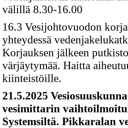
välillä 8.30-16.00
16.3 Vesijohtovuodon korja
yhteydessä vedenjakelukatko
Korjauksen jälkeen putkisto
värjäytymää. Haitta aiheutu
kiinteistöille.
21.5.2025 Vesiosuuskunnan
vesimittarin vaihtoilmoit
Systemsiltä. Pikkaralan v